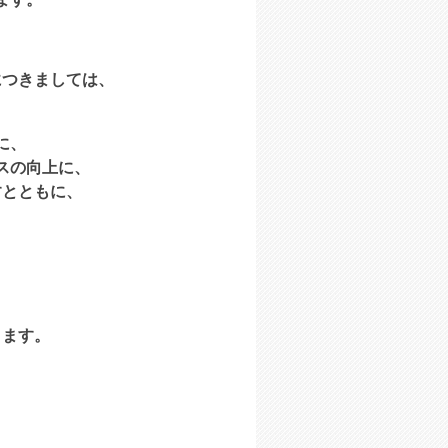
、
につきましては、
に、
スの向上に、
すとともに、
、
ります。