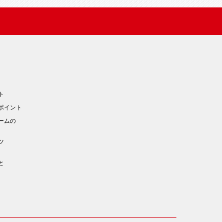
ト
ポイント
ームの
ツ
と