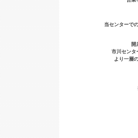
当センターで
開
市川センタ
より一層
　　