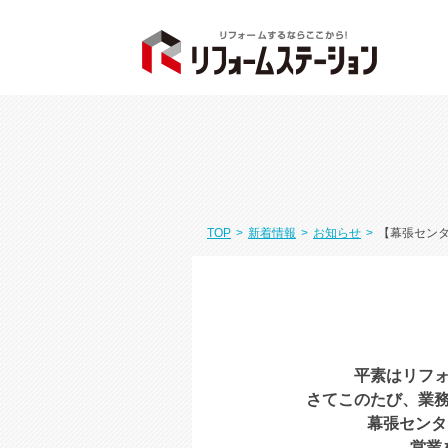
TOP
>
新着情報
>
お知らせ
>
【幕張センタ
平素はリフ
さてこのたび、業
幕張センタ
営業