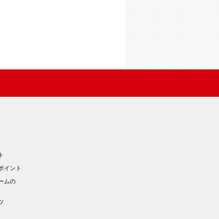
ト
ポイント
ームの
ツ