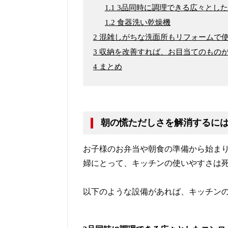
1.1
3品同時に調理できる広々とし
1.2
食器洗い乾燥機
2
混雑しがちな洗面所もリフォームで
3
収納を改善すれば、お目当てのもの
4
まとめ
朝の慌ただしさを解消するに
お子様のお弁当や朝食の準備から始ま
婦にとって、キッチンの使いやすさは
以下のような設備があれば、キッチン